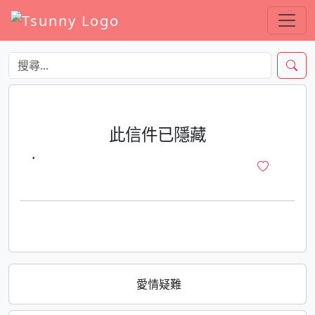
此信件已隱藏
·
愛情疑難