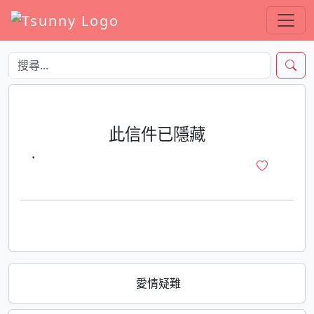
此信件已隱藏
·
愛情疑難