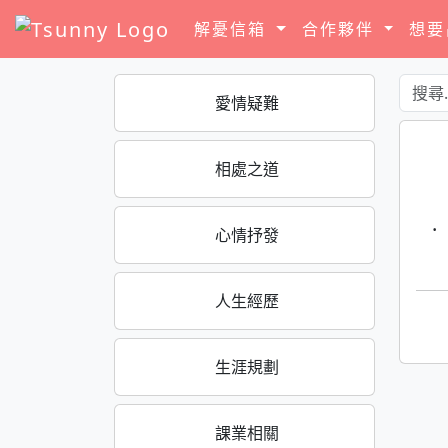
解憂信箱
合作夥伴
想
愛情疑難
相處之道
·
心情抒發
人生經歷
生涯規劃
課業相關