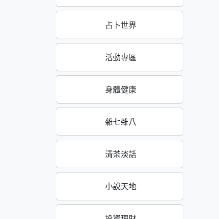
占卜世界
活動專區
身體健康
雜七雜八
清茶淡話
小說天地
投資理財