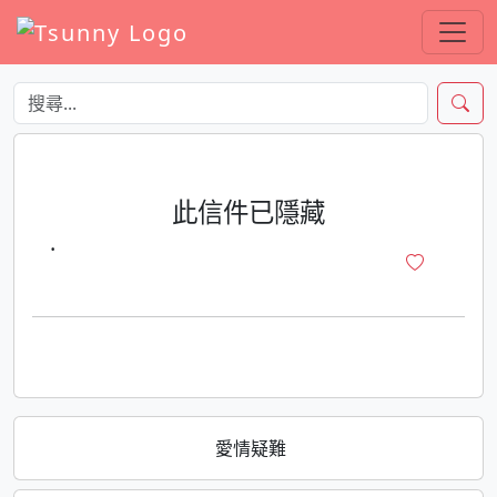
此信件已隱藏
·
愛情疑難