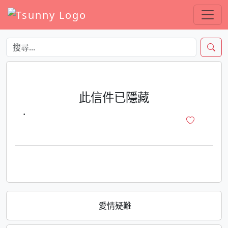
此信件已隱藏
·
愛情疑難