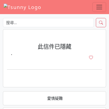
此信件已隱藏
·
愛情疑難