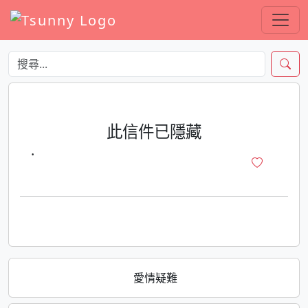
此信件已隱藏
·
愛情疑難