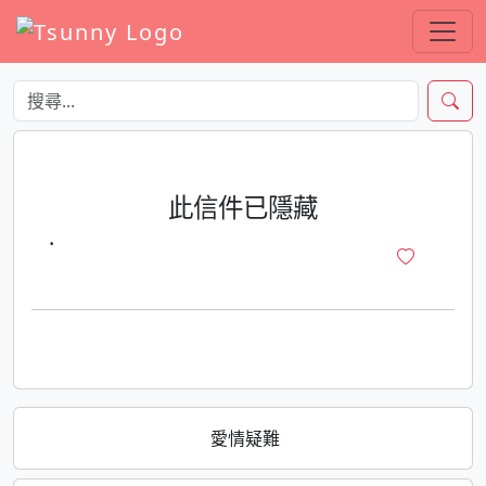
此信件已隱藏
·
愛情疑難