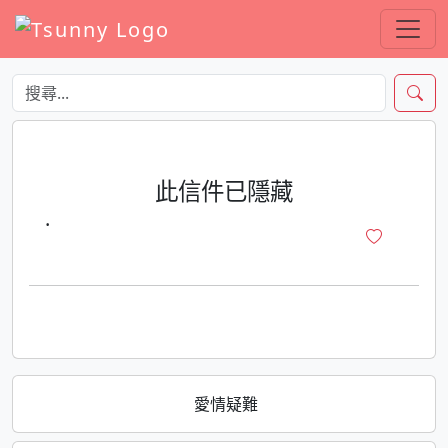
此信件已隱藏
·
愛情疑難