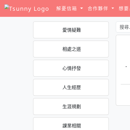
解憂信箱
合作夥伴
想
愛情疑難
相處之道
·
心情抒發
人生經歷
生涯規劃
課業相關