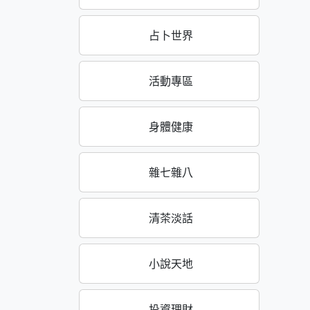
占卜世界
活動專區
身體健康
雜七雜八
清茶淡話
小說天地
投資理財