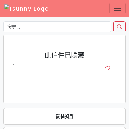
此信件已隱藏
·
愛情疑難