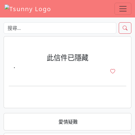
此信件已隱藏
·
愛情疑難