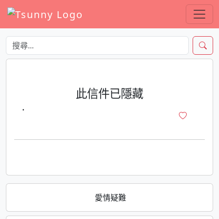
此信件已隱藏
·
愛情疑難