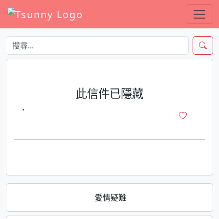
此信件已隱藏
·
愛情疑難