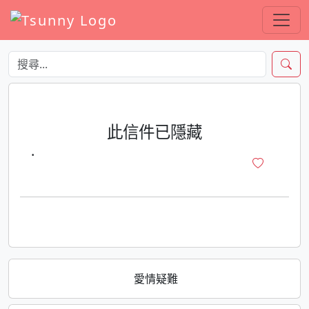
此信件已隱藏
·
愛情疑難