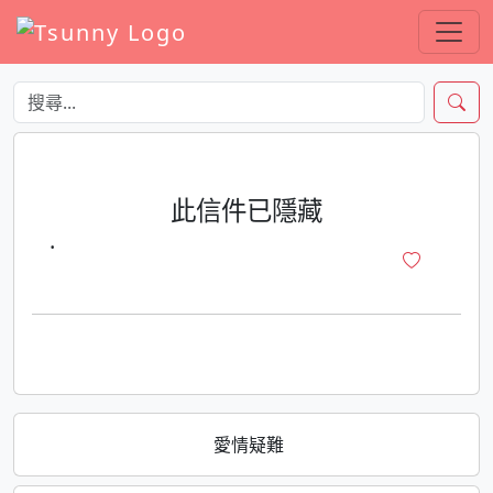
此信件已隱藏
·
愛情疑難