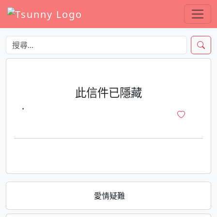
此信件已隱藏
·
愛情疑難