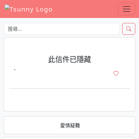
此信件已隱藏
·
愛情疑難