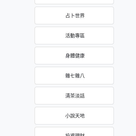
占卜世界
活動專區
身體健康
雜七雜八
清茶淡話
小說天地
投資理財