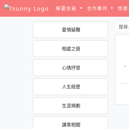
解憂信箱
合作夥伴
想
愛情疑難
相處之道
·
心情抒發
人生經歷
生涯規劃
課業相關