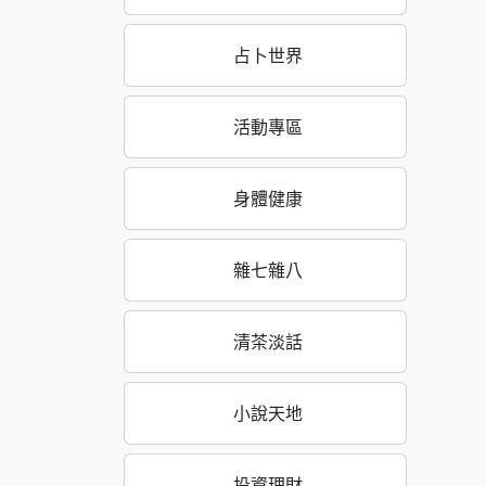
占卜世界
活動專區
身體健康
雜七雜八
清茶淡話
小說天地
投資理財