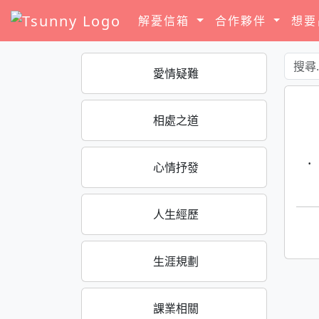
解憂信箱
合作夥伴
想
愛情疑難
相處之道
·
心情抒發
人生經歷
生涯規劃
課業相關