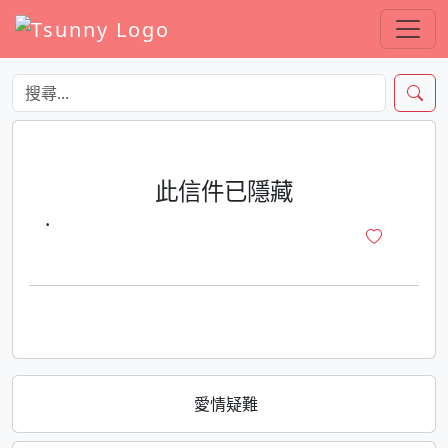
此信件已隱藏
·
愛情疑難