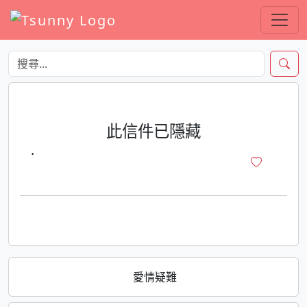
此信件已隱藏
·
愛情疑難