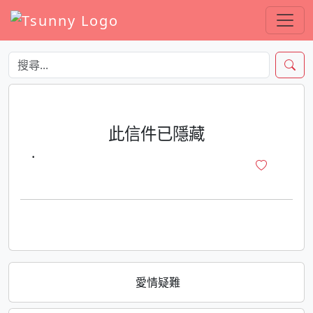
此信件已隱藏
·
愛情疑難