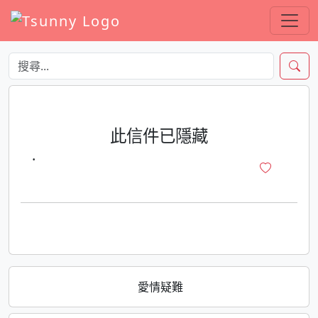
此信件已隱藏
·
愛情疑難