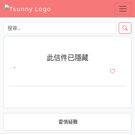
此信件已隱藏
·
愛情疑難