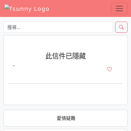
此信件已隱藏
·
愛情疑難