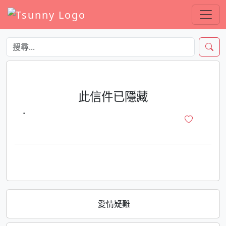
此信件已隱藏
·
愛情疑難