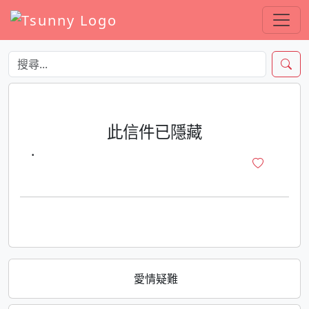
此信件已隱藏
·
愛情疑難