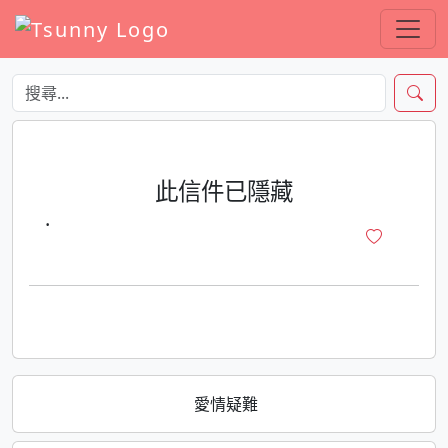
此信件已隱藏
·
愛情疑難