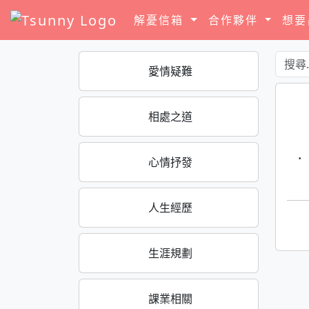
解憂信箱
合作夥伴
想
愛情疑難
相處之道
·
心情抒發
人生經歷
生涯規劃
課業相關