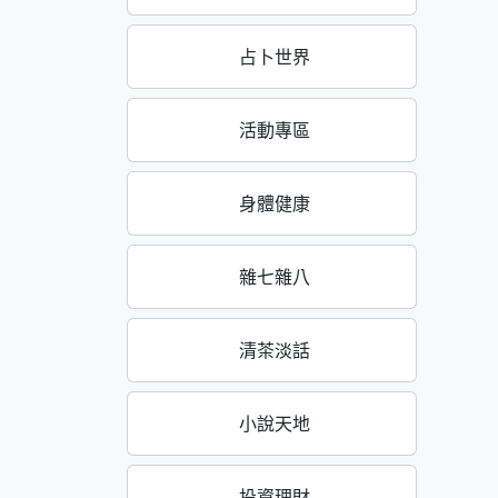
占卜世界
活動專區
身體健康
雜七雜八
清茶淡話
小說天地
投資理財