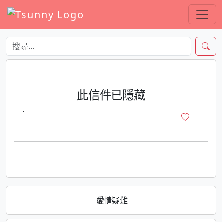
此信件已隱藏
·
愛情疑難