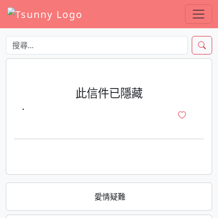
此信件已隱藏
·
愛情疑難