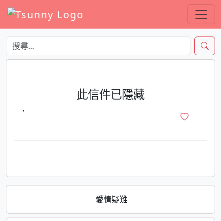
此信件已隱藏
·
愛情疑難