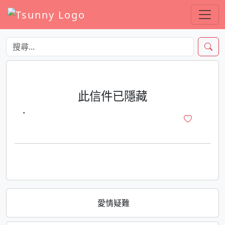
此信件已隱藏
·
愛情疑難