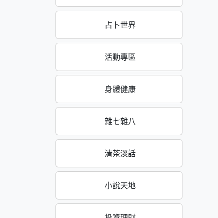
占卜世界
活動專區
身體健康
雜七雜八
清茶淡話
小說天地
投資理財