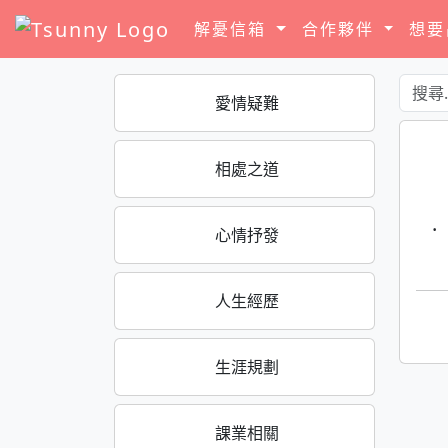
解憂信箱
合作夥伴
想
愛情疑難
相處之道
·
心情抒發
人生經歷
生涯規劃
課業相關