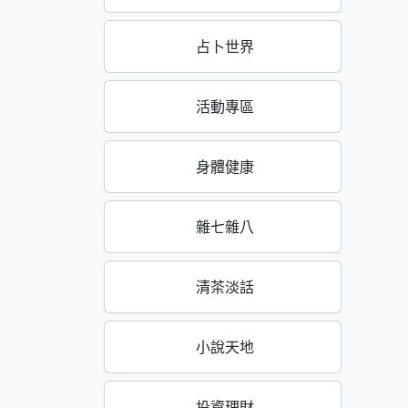
占卜世界
活動專區
身體健康
雜七雜八
清茶淡話
小說天地
投資理財