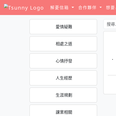
解憂信箱
合作夥伴
想
愛情疑難
相處之道
·
心情抒發
人生經歷
生涯規劃
課業相關