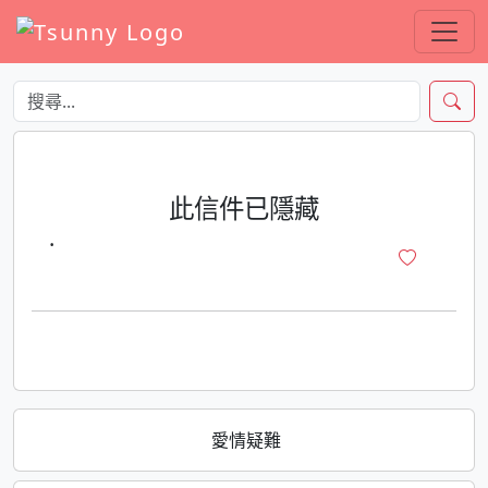
此信件已隱藏
·
愛情疑難