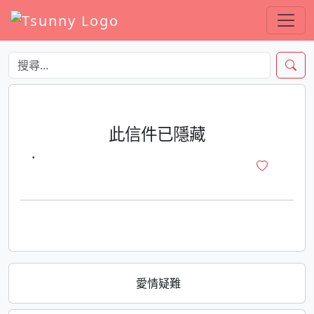
此信件已隱藏
·
愛情疑難