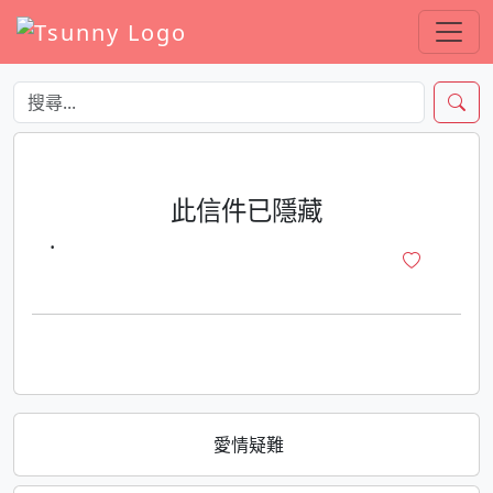
此信件已隱藏
·
愛情疑難