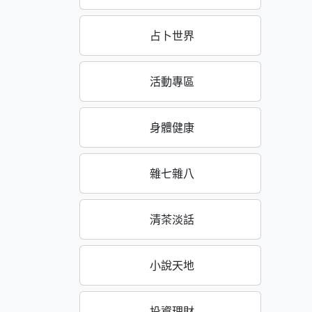
占卜世界
活動專區
身體健康
雜七雜八
清茶淡話
小說天地
投資理財