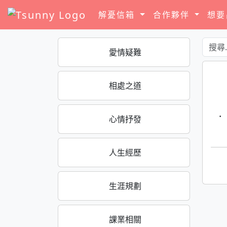
解憂信箱
合作夥伴
想
愛情疑難
相處之道
·
心情抒發
人生經歷
生涯規劃
課業相關