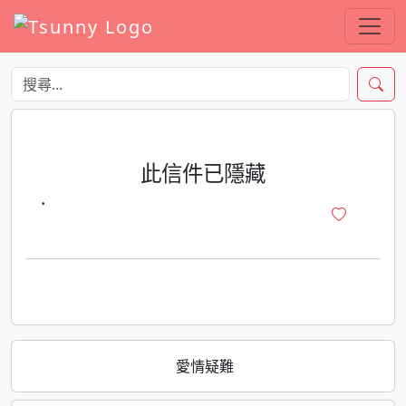
此信件已隱藏
·
愛情疑難