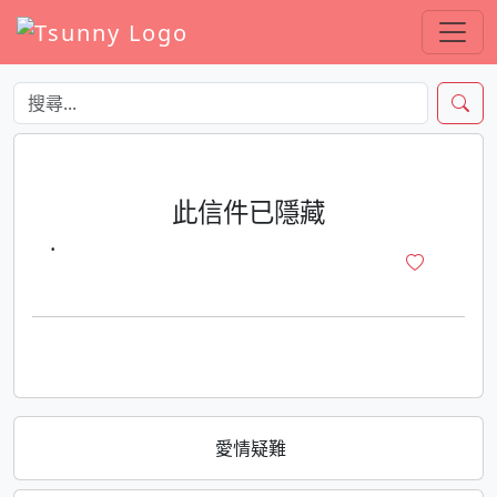
此信件已隱藏
·
愛情疑難