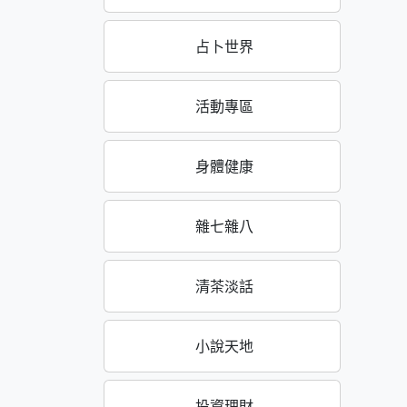
占卜世界
活動專區
身體健康
雜七雜八
清茶淡話
小說天地
投資理財