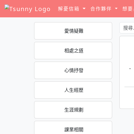
解憂信箱
合作夥伴
想
愛情疑難
相處之道
·
心情抒發
人生經歷
生涯規劃
課業相關