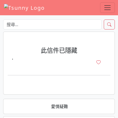
此信件已隱藏
·
愛情疑難