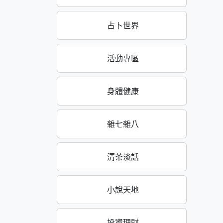
占卜世界
活動專區
身體健康
雜七雜八
清茶淡話
小說天地
投資理財