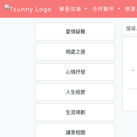
解憂信箱
合作夥伴
想
愛情疑難
相處之道
·
心情抒發
人生經歷
生涯規劃
課業相關