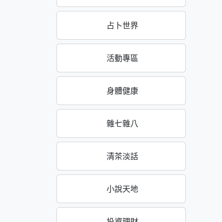
占卜世界
活動專區
身體健康
雜七雜八
清茶淡話
小說天地
投資理財