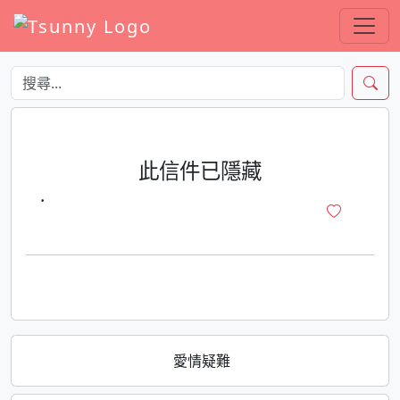
此信件已隱藏
·
愛情疑難