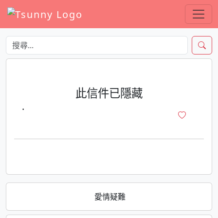
此信件已隱藏
·
愛情疑難