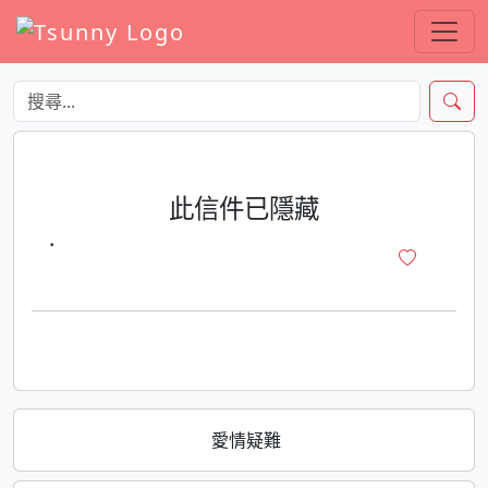
此信件已隱藏
·
愛情疑難