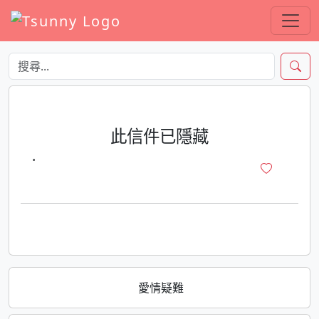
此信件已隱藏
·
愛情疑難